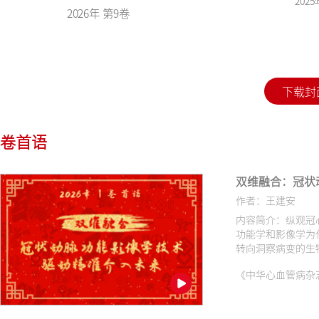
202
2026年 第9卷
下载封
卷首语
双维融合：冠状
作者：王建安
内容简介：纵观冠
功能学和影像学为
转向洞察病变的生
诊疗理念的更新和
《中华心血管病杂志（网络版