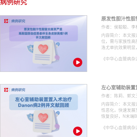
病例研究
原发性胆汁性胆
作者：侯聪聪、李
内容简介：本文报
位，需与家族性高
洛尤单抗效果明显，
严重高胆固醇血症
《中华心血管病杂志（网络版
左心室辅助装置置
作者：陈莉、郭文
内容简介：本文报
性恶化，快速发展
恢复良好，N末端
中5例置入心脏辅助
《中华心血管病杂志（网络版