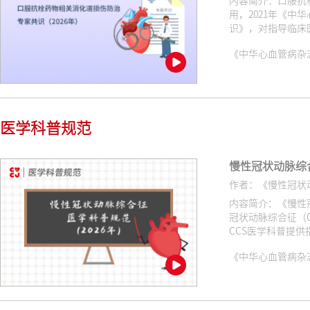
内容简介：口服抗
用，2021年《
识》，对指导临床
南不断更新，鉴于
《中华心血管病杂志（网络版
风险评估及其治疗
医学科普规范
慢性冠状动脉综
作者：《慢性冠状
内容简介：《慢性
冠状动脉综合征（
CCS医学科普提
《中华心血管病杂志（网络版