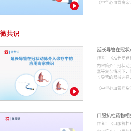
《中华心血管病杂志（网络版
究进展的基础上，
与管理专家共识（
平，改善患者心血
微共识
延长导管在冠状
作者：《延长导管
内容简介：冠状动
塞等复杂情况下，
长导管的器械选择
《中华心血管病杂志（网络版
口服抗栓药物相
作者：《口服抗栓