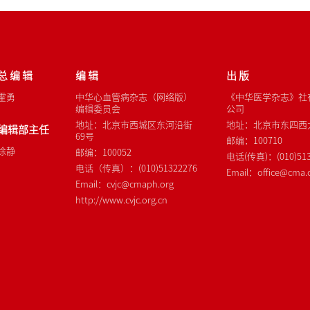
总 编 辑
编 辑
出 版
霍勇
中华心血管病杂志（网络版）
《中华医学杂志》社
编辑委员会
公司
地址：北京市西城区东河沿街
地址：北京市东四西大
编辑部主任
69号
邮编：100710
徐静
邮编：100052
电话(传真)：(010)513
电话（传真）：(010)51322276
Email：office@cma.o
Email：cvjc@cmaph.org
http://www.cvjc.org.cn