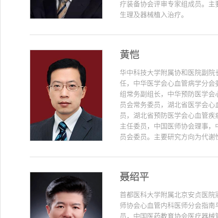
疗装备协会评审专家组成员。主
生理及器械植入治疗。
黄恺
华中科技大学附属协和医院副院
任，中华医学会心血管病学分会
组常务副组长，中华预防医学会
员会常务委员，湖北省医学会心
员，湖北省预防医学会心血管疾
主任委员，中国医师协会理事，
员会委员。主要研究方向为代谢
聂绍平
首都医科大学附属北京安贞医院
师协会心血管内科医师分会指南
员，中国医药教育协会医疗器械