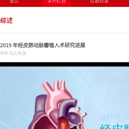
首页
本刊栏目
往期目录
综述
2019 年经皮肺动脉瓣植入术研究进展
李侨 冯沅 陈茂