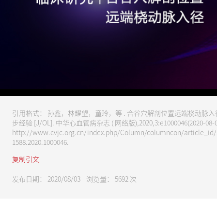
请尊重版权，未经授权禁止下载
引用格式： 孙鑫，林耀望，童玲，等 . 合谷穴解剖位置远端桡动脉
步经验 [J/OL]. 中华心血管病杂志 ( 网络版),2020,3:e1000046(2020-08-0
http://www.cvjc.org.cn/index.php/Column/columncon/article_id/21
1588.2020.1000046.
复制引文
发布日期： 2020/08/03 浏览量：
5692
次