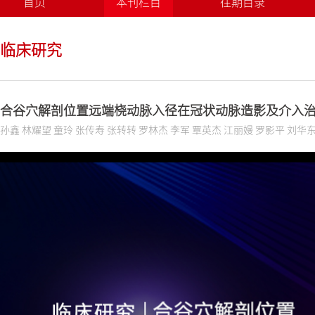
首页
本刊栏目
往期目录
临床研究
合谷穴解剖位置远端桡动脉入径在冠状动脉造影及介入治
孙鑫 林耀望 童玲 张传寿 张转转 罗林杰 李军 覃英杰 江丽嫚 罗影平 刘华