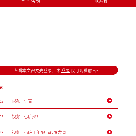
学术活动
联系我们
关于我们
查看本文需要先登录，未
登录
仅可观看前言~
录
视频
引言
32
视频
心脏炎症
05
视频
心脏干细胞与心脏发育
23