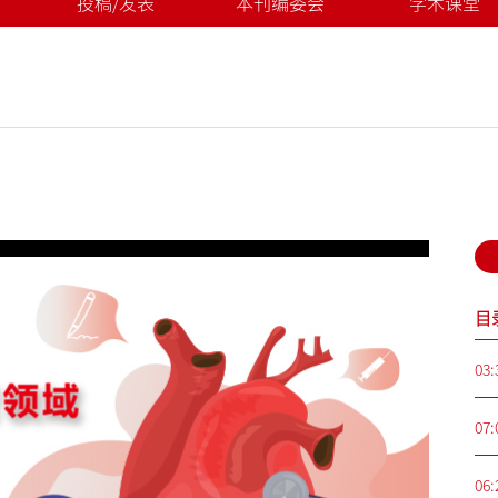
投稿/发表
本刊编委会
学术课堂
目
03:
07:
06: