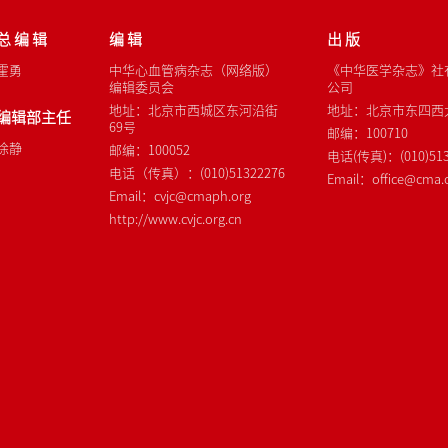
总 编 辑
编 辑
出 版
霍勇
中华心血管病杂志（网络版）
《中华医学杂志》社
编辑委员会
公司
地址：北京市西城区东河沿街
地址：北京市东四西大
编辑部主任
69号
邮编：100710
徐静
邮编：100052
电话(传真)：(010)513
电话（传真）：(010)51322276
Email：office@cma.o
Email：cvjc@cmaph.org
http://www.cvjc.org.cn